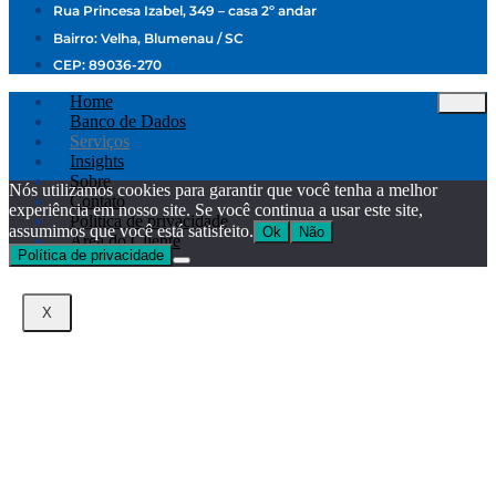
Rua Princesa Izabel, 349 – casa 2º andar
Bairro: Velha, Blumenau / SC
CEP: 89036-270
Home
Banco de Dados
Serviços
Insights
Sobre
Nós utilizamos cookies para garantir que você tenha a melhor
Contato
experiência em nosso site. Se você continua a usar este site,
Politica de privacidade
assumimos que você está satisfeito.
Ok
Não
Área do Cliente
Política de privacidade
X