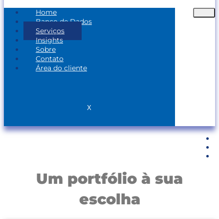
Home
Banco de Dados
Serviços
Insights
Sobre
Contato
Área do cliente
X
SERVIÇOS
Um portfólio à sua
escolha